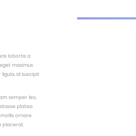
ris lobortis a
i eget maximus
igula, id suscipit
diam semper leo,
abitasse platea
 mollis ornare
 placerat.