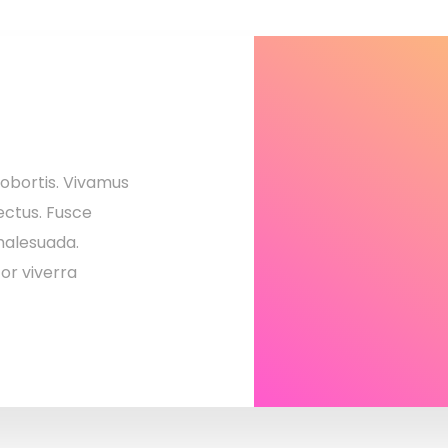
 lobortis. Vivamus
lectus. Fusce
 malesuada.
tor viverra